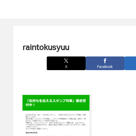
raintokusyuu
X
Facebook