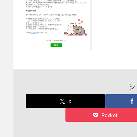
シ
X
Pocket