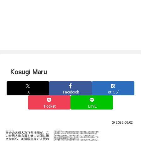
Kosugi Maru
X
Facebook
はてブ
Pocket
LINE
2026.06.02