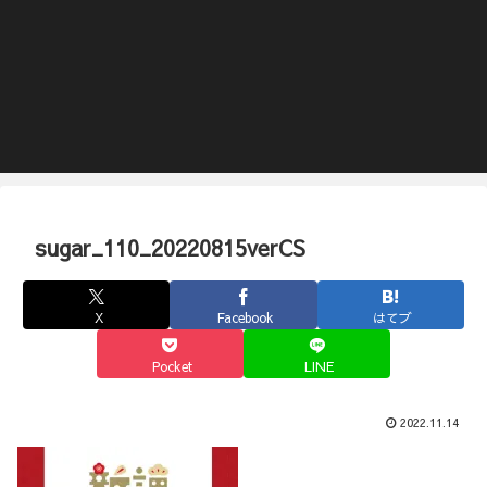
sugar_110_20220815verCS
X
Facebook
はてブ
Pocket
LINE
2022.11.14