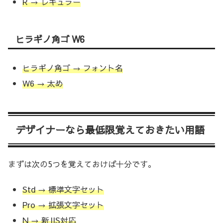
R → レギュラー
ヒラギノ角ゴ W6
ヒラギノ角ゴ → フォント名
W6 → 太め
デザイナーなら最低限覚えておきたい用語
まずは次の5つを覚えておけば十分です。
Std → 標準文字セット
Pro → 拡張文字セット
N → 新JIS対応