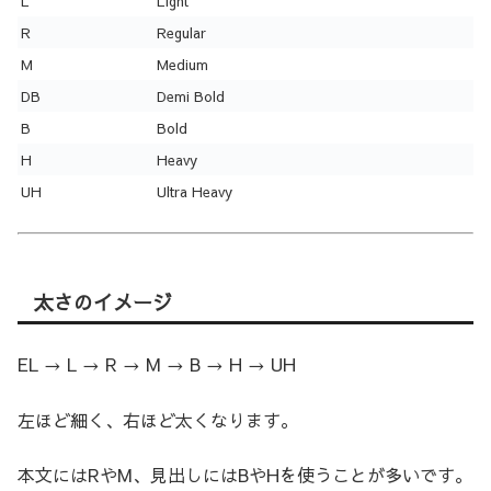
L
Light
R
Regular
M
Medium
DB
Demi Bold
B
Bold
H
Heavy
UH
Ultra Heavy
太さのイメージ
EL → L → R → M → B → H → UH
左ほど細く、右ほど太くなります。
本文にはRやM、見出しにはBやHを使うことが多いです。