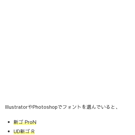
IllustratorやPhotoshopでフォントを選んでいると、
新ゴ ProN
UD新ゴ R