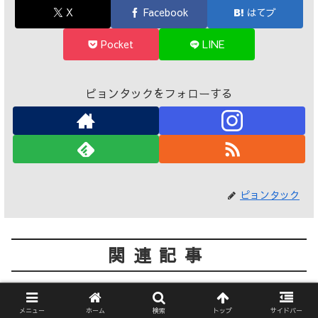
X
Facebook
はてブ
Pocket
LINE
ピョンタックをフォローする
ピョンタック
関連記事
【商用利用可】おしゃれでかわい
素材・テンプレ
メニュー
ホーム
検索
トップ
サイドバー
い手描きの葉っぱのイラスト15