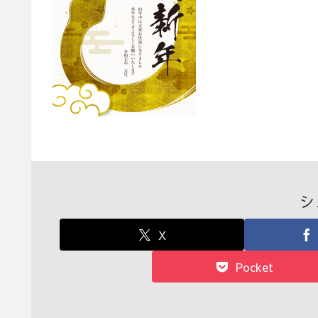
シ
X
Pocket