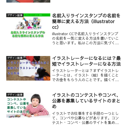
す。いつかはイラスト本業に！と夢をみ
ておりますが、なかなか安定した収入に
つながらないためイラスト作成は副業の
まま・・・。イラストの副...
名前入りラインスタンプの名前を
デザイン副業
簡単に変える方法（illustrator
cc）
illustrator CCで名前入りラインスタンプ
の名前を一気に変える方法を書いていこ
うと思います。私はこの方法に気づくま
で１コ1コ名前を書き換えていました。
PNGデータへの書き出しも1コ１コして
いました。新しい方法に気づいてから
イラストレーターになるには？最
デザイン副業
は、名前...
短でイラストレーターになる方法
イラストレーターとは？まずイラストレ
ーターとは、イラスト（絵）を描くこと
でお金をもらう人のことです。描くイラ
ストのテイストや使われる媒体により、
時には漫画家になったり、絵師と呼ばれ
たり、はたまたグラフィックデザイナー
イラストのコンテストやコンペ、
デザイン副業
と言われたりします。人に...
公募を募集しているサイトのまと
め
イラストでお仕事をする手段の一つとし
て、コンペや公募などがあります。コン
テスト・コンペ・公募のサイトを集めて
みました。クラウドソーシングは日本最