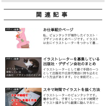
関連記事
お仕事紹介ページ
デザイン副業
私、ピョンタックが制作したイラスト・
デザインのまとめページです。イラスト
は主にイラストレーターをつかって書い
ております。シンプルなイラスト（線
画）シンプルなイラスト（シルエット）
アイソメトリック風イラスト 個性的なイ
ラストロゴ作成 キャラ...
イラストレーターを募集している
デザイン副業
出版社・デザイン会社のまとめ
イラストレーターとして稼ぐ手段の一つ
として出版社や広告代理店に持ち込むと
いう方法があります。ひと昔前だと、
「出版社なんて大手はみな東京とかの都
会ばかり！片田舎でイラストの仕事した
くても無理！！！」という感じでした
スキマ時間でイラストを描く方法
デザイン副業
が、今はデータのやり取りのみ...
イラストレーターのピョンタックです。
働きながら、子育てしつつスキマ時間で
イラスト描きながら副業に励んでおりま