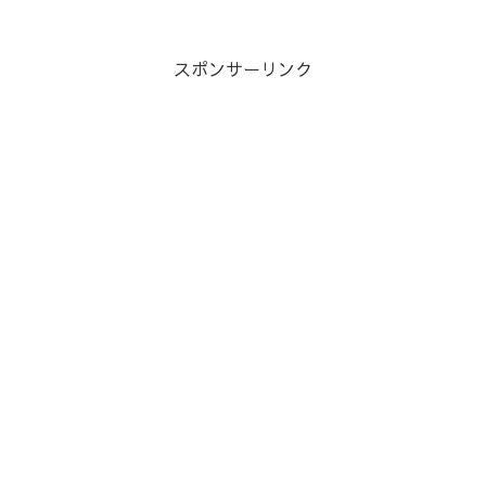
大級の「クラウドワークス」イラスト作
成、LINEスタンプ作成、ゲームイラスト
制作 、キャラクター...
スポンサーリンク